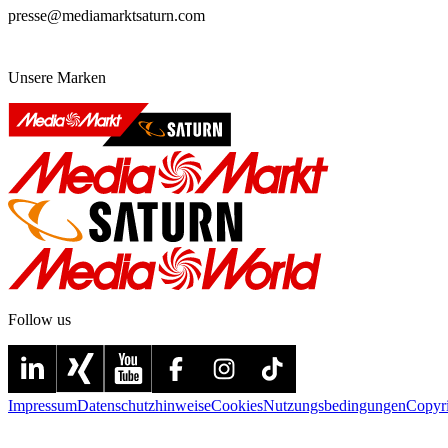
presse@mediamarktsaturn.com
Unsere Marken
Follow us
Impressum
Datenschutzhinweise
Cookies
Nutzungsbedingungen
Copyr