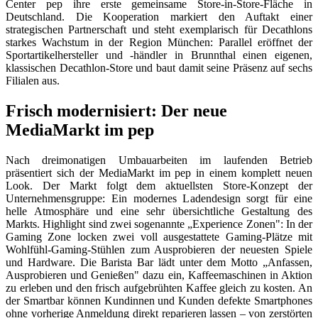
Center pep ihre erste gemeinsame Store-in-Store-Fläche in
Deutschland. Die Kooperation markiert den Auftakt einer
strategischen Partnerschaft und steht exemplarisch für Decathlons
starkes Wachstum in der Region München: Parallel eröffnet der
Sportartikelhersteller und -händler in Brunnthal einen eigenen,
klassischen Decathlon-Store und baut damit seine Präsenz auf sechs
Filialen aus.
Frisch modernisiert: Der neue
MediaMarkt im pep
Nach dreimonatigen Umbauarbeiten im laufenden Betrieb
präsentiert sich der MediaMarkt im pep in einem komplett neuen
Look. Der Markt folgt dem aktuellsten Store-Konzept der
Unternehmensgruppe: Ein modernes Ladendesign sorgt für eine
helle Atmosphäre und eine sehr übersichtliche Gestaltung des
Markts. Highlight sind zwei sogenannte „Experience Zonen": In der
Gaming Zone locken zwei voll ausgestattete Gaming-Plätze mit
Wohlfühl-Gaming-Stühlen zum Ausprobieren der neuesten Spiele
und Hardware. Die Barista Bar lädt unter dem Motto „Anfassen,
Ausprobieren und Genießen" dazu ein, Kaffeemaschinen in Aktion
zu erleben und den frisch aufgebrühten Kaffee gleich zu kosten. An
der Smartbar können Kundinnen und Kunden defekte Smartphones
ohne vorherige Anmeldung direkt reparieren lassen – von zerstörten